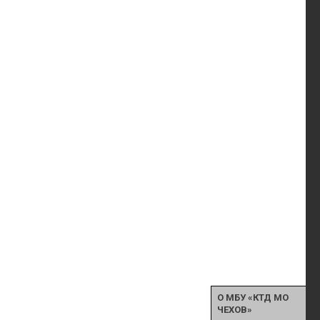
О МБУ «КТД МО
ЧЕХОВ»