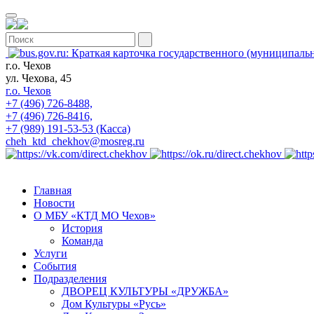
г.о. Чехов
ул. Чехова, 45
г.о. Чехов
+7 (496) 726-8488,
+7 (496) 726-8416,
+7 (989) 191-53-53 (Касса)
cheh_ktd_chekhov@mosreg.ru
Главная
Новости
О МБУ «КТД МО Чехов»
История
Команда
Услуги
События
Подразделения
ДВОРЕЦ КУЛЬТУРЫ «ДРУЖБА»
Дом Культуры «Русь»