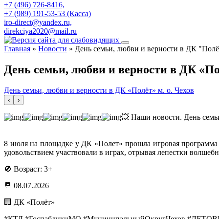
+7 (496) 726-8416,
+7 (989) 191-53-53 (Касса)
iro-direct@yandex.ru,
direkciya2020@mail.ru
Главная
»
Новости
»
День семьи, любви и верности в ДК "Полёт
День семьи, любви и верности в ДК «Пол
День семьи, любви и верности в ДК «Полёт» м. о. Чехов
‹
›
💥 Наши новости. День семьи
8 июля на площадке у ДК «Полет» прошла игровая программа 
удовольствием участвовали в играх, отрывая лепестки волшеб
🚫 Возраст: 3+
📆 08.07.2026
🏢 ДК «Полёт»
#КТД #ГоспабликиМО #МуниципальныйОкругЧехов #ЛЕТО