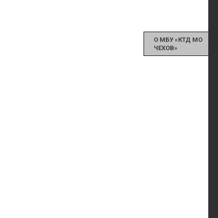
О МБУ «КТД МО
ЧЕХОВ»