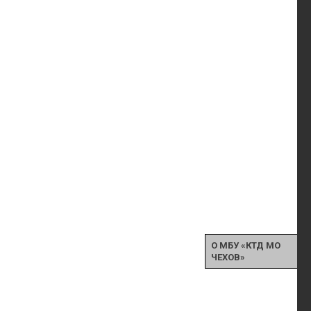
О МБУ «КТД МО
ЧЕХОВ»