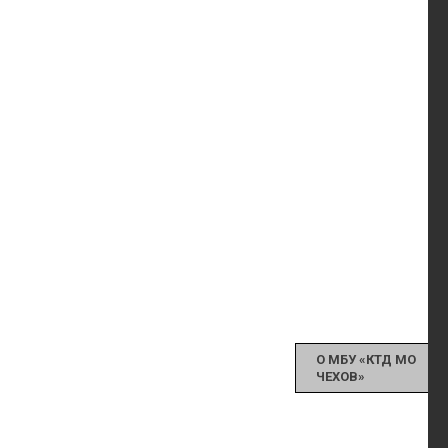
О МБУ «КТД МО
ЧЕХОВ»