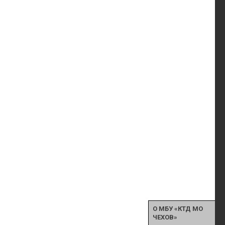
О МБУ «КТД МО
ЧЕХОВ»