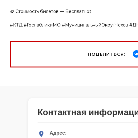
🪙 Стоимость билетов — Бесплатно❗️
#КТД #ГоспабликиМО #МуниципальныйОкругЧехов #Д
ПОДЕЛИТЬСЯ:
Контактная информац
Адрес: