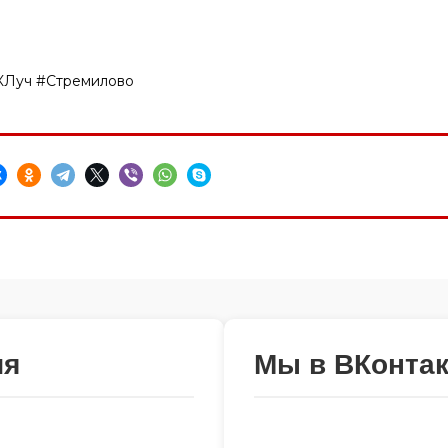
КЛуч #Стремилово
ия
Мы в ВКонтак