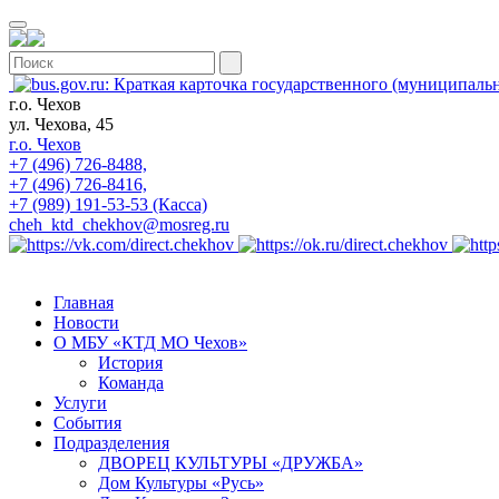
г.о. Чехов
ул. Чехова, 45
г.о. Чехов
+7 (496) 726-8488,
+7 (496) 726-8416,
+7 (989) 191-53-53 (Касса)
cheh_ktd_chekhov@mosreg.ru
Главная
Новости
О МБУ «КТД МО Чехов»
История
Команда
Услуги
События
Подразделения
ДВОРЕЦ КУЛЬТУРЫ «ДРУЖБА»
Дом Культуры «Русь»