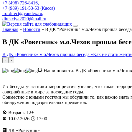
+7 (496) 726-8416,
+7 (989) 191-53-53 (Касса)
iro-direct@yandex.ru,
direkciya2020@mail.ru
Главная
»
Новости
»
В ДК "Ровесник" м.о.Чехов прошла беседа 
В ДК «Ровесник» м.о.Чехов прошла бесе
В ДК «Ровесник» м.о.Чехов прошла беседа «Как не стать жертв
‹
›
💥 Наши новости. В ДК «Ровесник» м.о.Чехов 
Из беседы участники мероприятия узнали, что такое террор
совершённые в мире за последние годы.
Совместно с юными гостями мы обсудили то, как важно знать 
обнаружения подозрительных предметов.
🚫 Возраст: 12+
📆 10.02.2026 🕛 17:00
🏢 ДК «Ровесник»