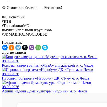
🪙 Стоимость билетов — Бесплатно❗️
#ДКРовесник
#КТД
#ГоспабликиМО
#МуниципальныйОкругЧехов
#ЗИМАВПОДМОСКОВЬЕ
Поделиться:
Другие записи
08.08.2026
Концерт кавер-группы «МузА» для жителей м. о. Чехов
08.08.2026
Игровая программа «Игробум» ДК «Луч» м. о. Чехов
08.08.2026
Афиша недели Дома культуры «Родник» м. о. Чехов