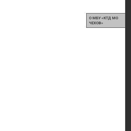
О МБУ «КТД МО
ЧЕХОВ»