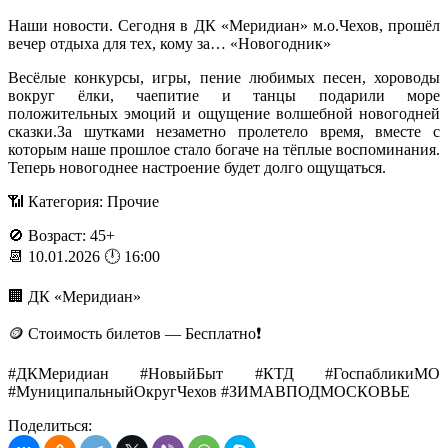
Наши новости. Сегодня в ДК «Меридиан» м.о.Чехов, прошёл
вечер отдыха для тех, кому за… «Новогодник»
Весёлые конкурсы, игры, пение любимых песен, хороводы
вокруг ёлки, чаепитие и танцы подарили море
положительных эмоций и ощущение волшебной новогодней
сказки.За шутками незаметно пролетело время, вместе с
которым наше прошлое стало богаче на тёплые воспоминания.
Теперь новогоднее настроение будет долго ощущаться.
📶 Категория: Прочие
🚫 Возраст: 45+
📆 10.01.2026 🕛 16:00
🏢 ДК «Меридиан»
🪙 Стоимость билетов — Бесплатно❗️
#ДКМеридиан #НовыйБыт #КТД #ГоспабликиМО
#МуниципальныйОкругЧехов #ЗИМАВПОДМОСКОВЬЕ
Поделиться: