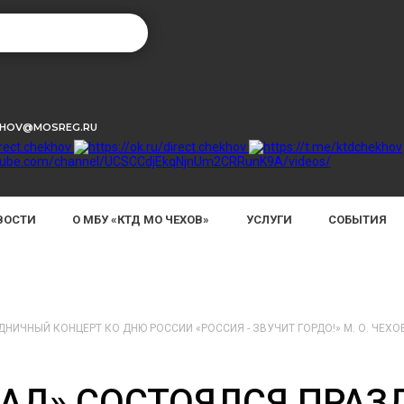
KHOV@MOSREG.RU
ВОСТИ
О МБУ «КТД МО ЧЕХОВ»
УСЛУГИ
СОБЫТИЯ
НИЧНЫЙ КОНЦЕРТ КО ДНЮ РОССИИ «РОССИЯ - ЗВУЧИТ ГОРДО!» М. О. ЧЕХО
КАД» СОСТОЯЛСЯ ПРА