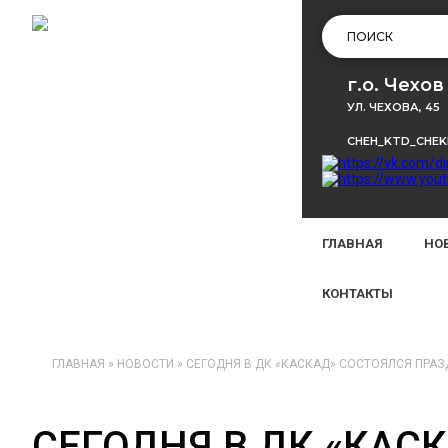
г.о. Чехов
УЛ. ЧЕХОВА, 45
CHEH_KTD_CHE
ГЛАВНАЯ
НО
КОНТАКТЫ
ГЛАВНАЯ
»
НОВОСТИ
»
СЕГОДНЯ В ДК «КАСКАД» СОСТОЯЛСЯ ПРАЗД
СЕГОДНЯ В ДК «КАС