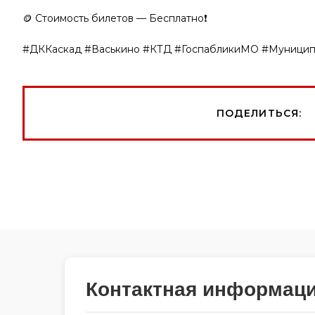
🪙 Стоимость билетов — Бесплатно❗️
#ДККаскад #Васькино #КТД #ГоспабликиМО #Муницип
ПОДЕЛИТЬСЯ:
Контактная информац