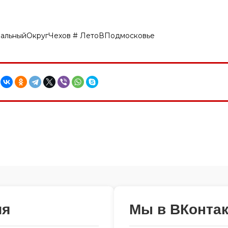
альныйОкругЧехов # ЛетоВПодмосковье
ия
Мы в ВКонтак