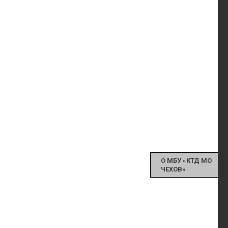
О МБУ «КТД МО
ЧЕХОВ»