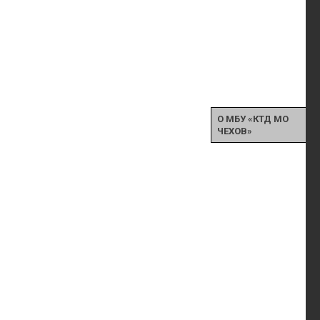
О МБУ «КТД МО
ЧЕХОВ»