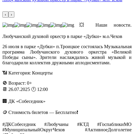
‹
›
💥 Наши новости.
Любучанский духовой оркестр в парке «Дубки» м.о.Чехов
26 июля в парке «Дубки» п.Троицкое состоялась Музыкальная
программа Любучанского духового оркестра «Великой
Победы сыны». Зрители наслаждались живой музыкой и
благодарили коллектив дружными аплодисментами.
📶 Категория: Концерты
🚫 Возраст: 0+
📆 26.07.2025 🕛 12:00
🏢 ДК «Собеседник»
🪙 Стоимость билетов — Бесплатно❗️
#ДКСобеседник #Любучаны #КТД #ГоспабликиМО
#МуниципальныйОкругЧехов #АктивноеДолголетие