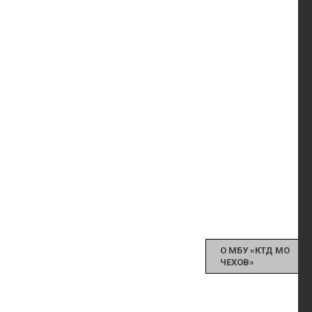
О МБУ «КТД МО
ЧЕХОВ»