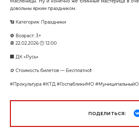
Масленицы. Ну и конечно же блинные мастерица в оче
довольны ярким праздником.
📶 Категория: Праздники
🚫 Возраст: 3+
📆 22.02.2026 🕛 12:00
🏢 ДК «Русь»
🪙 Стоимость билетов — Бесплатно❗️
#Прокультура #КТД #ГоспабликиМО #МуниципальныйО
ПОДЕЛИТЬСЯ: