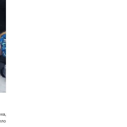
ха,
ело