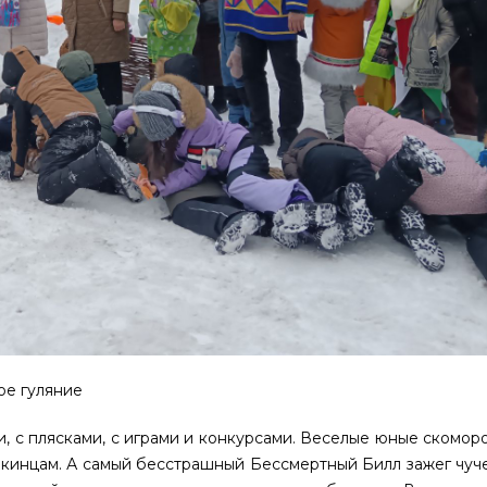
ое гуляние
 с плясками, с играми и конкурсами. Веселые юные скоморо
шкинцам. А самый бесстрашный Бессмертный Билл зажег чуч