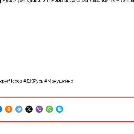
редной раз удивили своими искусными блинами. Все остал
кругЧехов #ДКРусь #Манушкино