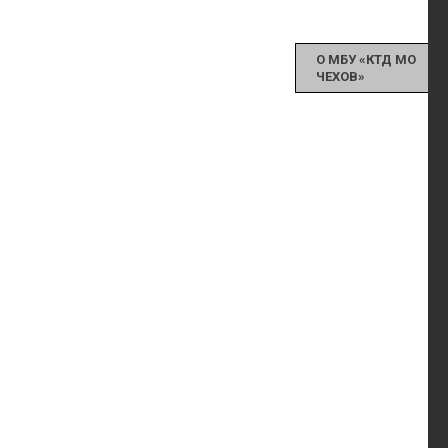
О МБУ «КТД МО
ЧЕХОВ»