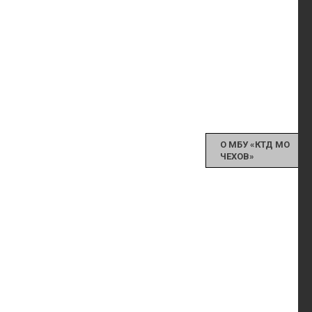
О МБУ «КТД МО
ЧЕХОВ»