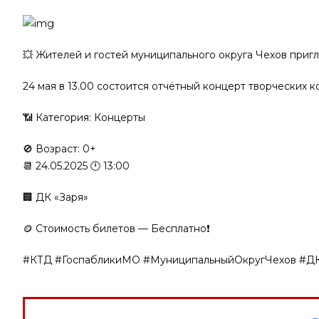
💥 Жителей и гостей муниципального округа Чехов приг
24 мая в 13.00 состоится отчётный концерт творческих к
📶 Категория: Концерты
🚫 Возраст: 0+
📆 24.05.2025 🕛 13:00
🏢 ДК «Заря»
🪙 Стоимость билетов — Бесплатно❗️
#КТД #ГоспабликиМО #МуниципальныйОкругЧехов #Д