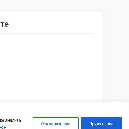
те
же анализа
Отклонить все
Принять все
kie