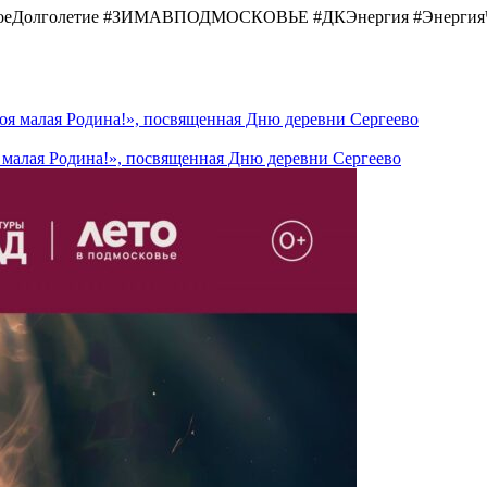
ноеДолголетие #ЗИМАВПОДМОСКОВЬЕ #ДКЭнергия #Энергия
я малая Родина!», посвященная Дню деревни Сергеево