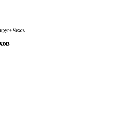
круге Чехов
хов