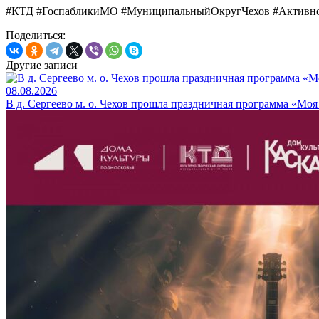
#КТД #ГоспабликиМО #МуниципальныйОкругЧехов #Актив
Поделиться:
Другие записи
08.08.2026
В д. Сергеево м. о. Чехов прошла праздничная программа «Мо