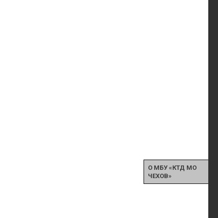
О МБУ «КТД МО
ЧЕХОВ»