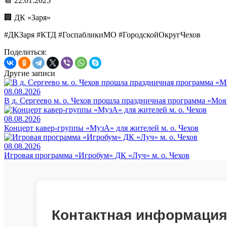
📆 22.01.2025
🏢 ДК «Заря»
#ДКЗаря #КТД #ГоспабликиМО #ГородскойОкругЧехов
Поделиться:
Другие записи
08.08.2026
В д. Сергеево м. о. Чехов прошла праздничная программа «Мо
08.08.2026
Концерт кавер-группы «МузА» для жителей м. о. Чехов
08.08.2026
Игровая программа «Игробум» ДК «Луч» м. о. Чехов
Контактная информация