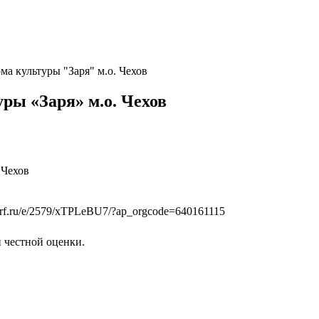
ма культуры "Заря" м.о. Чехов
ры «Заря» м.о. Чехов
 Чехов
krf.ru/e/2579/xTPLeBU7/?ap_orgcode=640161115
 честной оценки.