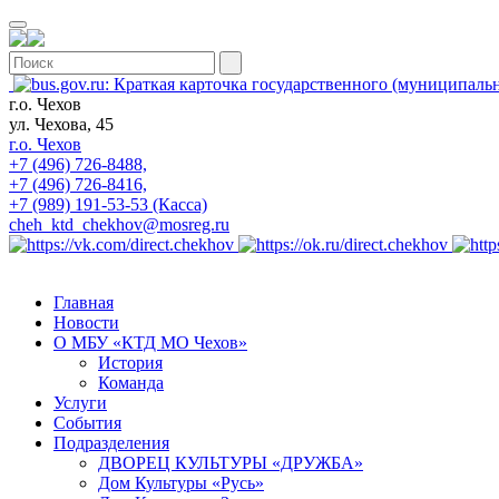
г.о. Чехов
ул. Чехова, 45
г.о. Чехов
+7 (496) 726-8488,
+7 (496) 726-8416,
+7 (989) 191-53-53 (Касса)
cheh_ktd_chekhov@mosreg.ru
Главная
Новости
О МБУ «КТД МО Чехов»
История
Команда
Услуги
События
Подразделения
ДВОРЕЦ КУЛЬТУРЫ «ДРУЖБА»
Дом Культуры «Русь»