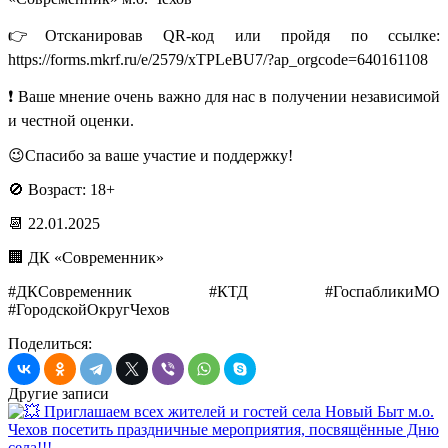
👉Отсканировав QR-код или пройдя по ссылке:
https://forms.mkrf.ru/e/2579/xTPLeBU7/?ap_orgcode=640161108
❗ Ваше мнение очень важно для нас в получении независимой
и честной оценки.
😉Спасибо за ваше участие и поддержку!
🚫 Возраст: 18+
📆 22.01.2025
🏢 ДК «Современник»
#ДКСовременник #КТД #ГоспабликиМО
#ГородскойОкругЧехов
Поделиться:
Другие записи