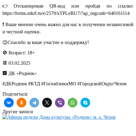
👉Отсканировав QR-код или пройдя по ссылке:
https://forms.mkrf.ru/e/2579/xTPLeBU7/?ap_orgcode=640161114
❗ Ваше мнение очень важно для нас в получении независимой
и честной оценки.
😉Спасибо за ваше участие и поддержку!
🚫 Возраст: 18+
📆 03.02.2025
🏢 ДК «Родник»
#ДКРодник #КТД #ГоспабликиМО #ГородскойОкругЧехов
Поделиться:
Другие записи