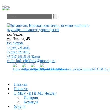
г.о. Чехов
ул. Чехова, 45
г.о. Чехов
+7 (496) 726-8488,
+7 (496) 726-8416,
+7 (989) 191-53-53 (Касса)
cheh_ktd_chekhov@mosreg.ru
Главная
Новости
О МБУ «КТД МО Чехов»
История
Команда
Услуги