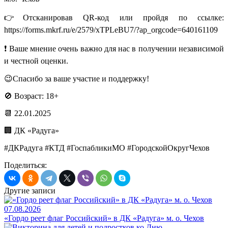
👉Отсканировав QR-код или пройдя по ссылке:
https://forms.mkrf.ru/e/2579/xTPLeBU7/?ap_orgcode=640161109
❗ Ваше мнение очень важно для нас в получении независимой
и честной оценки.
😉Спасибо за ваше участие и поддержку!
🚫 Возраст: 18+
📆 22.01.2025
🏢 ДК «Радуга»
#ДКРадуга #КТД #ГоспабликиМО #ГородскойОкругЧехов
Поделиться:
Другие записи
07.08.2026
«Гордо реет флаг Российский» в ДК «Радуга» м. о. Чехов