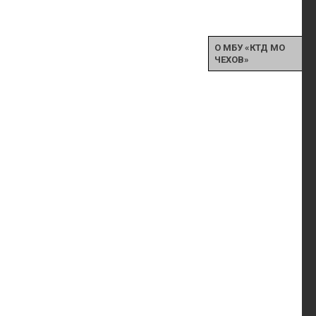
О МБУ «КТД МО
ЧЕХОВ»