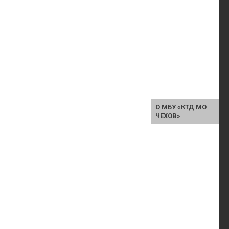
О МБУ «КТД МО
ЧЕХОВ»