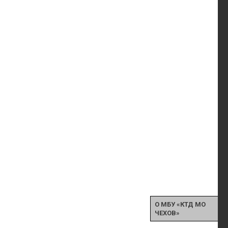
О МБУ «КТД МО
ЧЕХОВ»