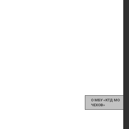
О МБУ «КТД МО
ЧЕХОВ»