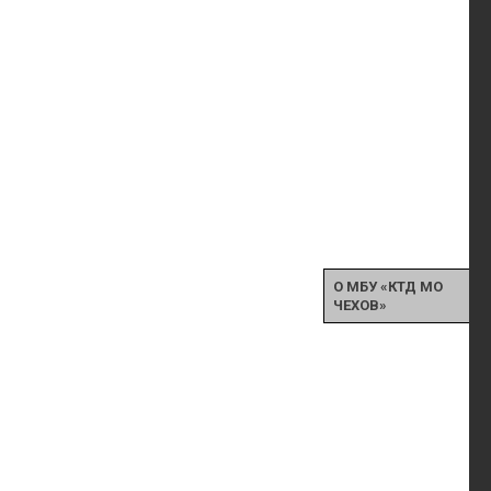
О МБУ «КТД МО
ЧЕХОВ»