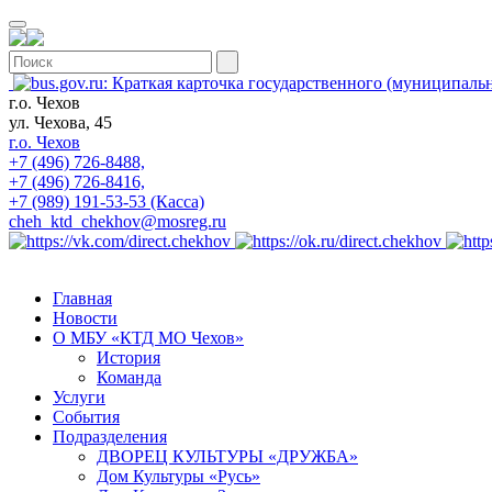
г.о. Чехов
ул. Чехова, 45
г.о. Чехов
+7 (496) 726-8488,
+7 (496) 726-8416,
+7 (989) 191-53-53 (Касса)
cheh_ktd_chekhov@mosreg.ru
Главная
Новости
О МБУ «КТД МО Чехов»
История
Команда
Услуги
События
Подразделения
ДВОРЕЦ КУЛЬТУРЫ «ДРУЖБА»
Дом Культуры «Русь»