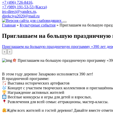
+7 (496) 726-8416,
+7 (989) 191-53-53 (Касса)
iro-direct@yandex.ru,
direkciya2020@mail.ru
Главная
»
Культурные события
»
Приглашаем на большую празд
Приглашаем на большую праздничную пр
Приглашаем на большую праздничную программу «390 лет дере
‹
›
Приглашаем на большую праздничную программу «390 
В этом году деревне Захарково исполняется 390 лет!
В праздничной программе:
Выставка исторических артефактов
Концерт с участием творческих коллективов и приглашённых
Награждение активных жителей
Весёлые конкурсы и игры для детей и взрослых.
Развлечения для всей семьи: аттракционы, мастер-классы.
Ждём всех жителей и гостей деревни! Давайте вместе отмет