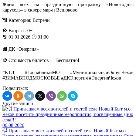
Ждём всех на праздничную программу «Новогодняя
карусель» в сквере мкр-н Венюково
📶 Категория: Встречи
🚫 Возраст: 0+
📆 01.01.2026 🕛 01:00
🏢 ДК «Энергия»
🪙 Стоимость билетов — Бесплатно❗️
#КТД #ГоспабликиМО #МуниципальныйОкругЧехов
#ЗИМАВПОДМОСКОВЬЕ #ДКЭнергия #ЭнергияЧехов
Поделиться:
Другие записи
06.08.2026
💥 Приглашаем всех жителей и гостей села Новый Быт м.о.