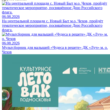
06.08.2026
На центральной площади с. Новый Быт м.о. Чехов, пройдёт
тематическое мероприятие, посвящённое Дню Российского
флага.
06.08.2026
Мультсборник для малышей «Чудеса в решете» ДК «Луч» м. о.
Чехов