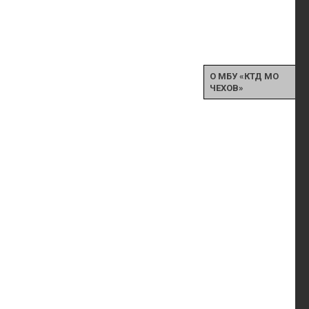
О МБУ «КТД МО
ЧЕХОВ»