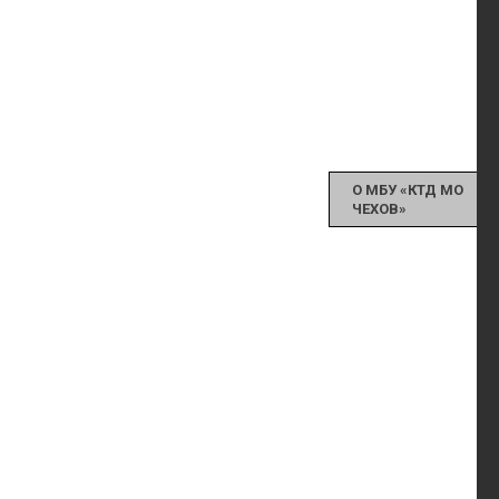
О МБУ «КТД МО
ЧЕХОВ»