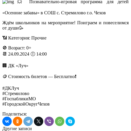
💥 Познавательно-игровая программа для детей
«Осенние забавы» в СОШ с. Стремилово г.о. Чехов
Ждём школьников на мероприятие! Поиграем и повеселимся
от души🥳
📶 Категория: Прочие
🚫 Возраст: 0+
📆 24.09.2024 🕕 14:00
🏢 ДК «Луч»
🪙 Стоимость билетов — Бесплатно❗️
#ДКЛуч
#Стремилово
#ГоспабликиМО
#ГородскойОкругЧехов
Поделиться:
Другие записи