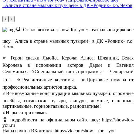
«Алиса в стране мыльных пузырей» в ДК «Родник» г.о. Чехов
‹
›
💥 От коллектива «show for you» театрально-цирковое
шоу «Алиса в стране мыльных пузырей» в ДК «Родник» г.о.
Чехов
⭐ Герои сказки Льюйса Керола: Алиса, Шляпник, Белая
Королева в исполнении актеров Дарьи и Евгения
Селеминых. ⭐️Специальный гость программы — Чеширский
кот! ⭐️Реалистичные костюмы. ⭐️Цирковые номера от
профессиональных артистов цирка.
⭐️Все возможные конфигурации мыльных пузырей: огромные
шлейфы, гигантские пузыри, фигуры, дымные, огненные,
вертикальные, горизонтальные, разноцветные!
⭐️Игры со зрителями.
🤩 подробности на официальном сайте шоу: https://show-for-
you.ru
Наша группа ВКонтакте https://vk.com/show__for__you