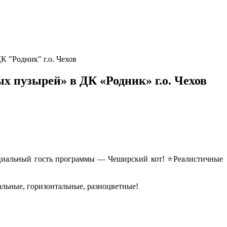
К "Родник" г.о. Чехов
х пузырей» в ДК «Родник» г.о. Чехов
ециальный гость программы — Чеширский кот! ⭐️Реалистичные
льные, горизонтальные, разноцветные!