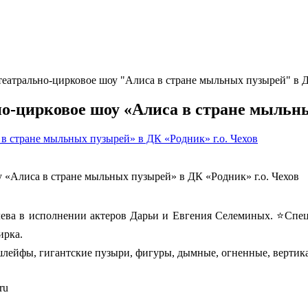
 театрально-цирковое шоу "Алиса в стране мыльных пузырей" в Д
но-цирковое шоу «Алиса в стране мыльны
 в стране мыльных пузырей» в ДК «Родник» г.о. Чехов
у «Алиса в стране мыльных пузырей» в ДК «Родник» г.о. Чехов
лева в исполнении актеров Дарьи и Евгения Селеминых. ⭐️Сп
ирка.
ейфы, гигантские пузыри, фигуры, дымные, огненные, вертика
ru