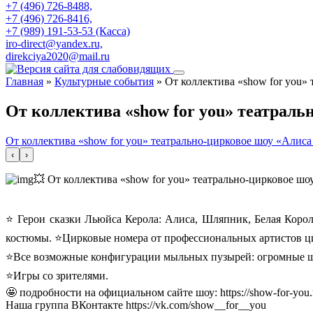
+7 (496) 726-8488,
+7 (496) 726-8416,
+7 (989) 191-53-53 (Касса)
iro-direct@yandex.ru,
direkciya2020@mail.ru
Главная
»
Культурные события
»
От коллектива «show for you»
От коллектива «show for you» театраль
От коллектива «show for you» театрально-цирковое шоу «Алиса
‹
›
💥 От коллектива «show for you» театрально-цирковое шо
⭐ Герои сказки Льюйса Керола: Алиса, Шляпник, Белая Коро
костюмы. ⭐️Цирковые номера от профессиональных артистов ц
⭐️Все возможные конфигурации мыльных пузырей: огромные шл
⭐️Игры со зрителями.
🤩 подробности на официальном сайте шоу: https://show-for-you.
Наша группа ВКонтакте https://vk.com/show__for__you