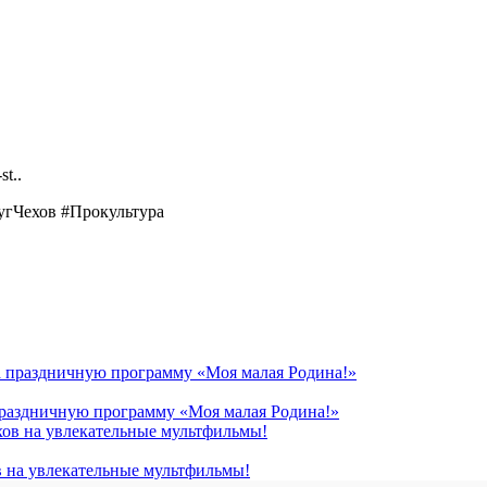
st..
гЧехов #Прокультура
 праздничную программу «Моя малая Родина!»
в на увлекательные мультфильмы!