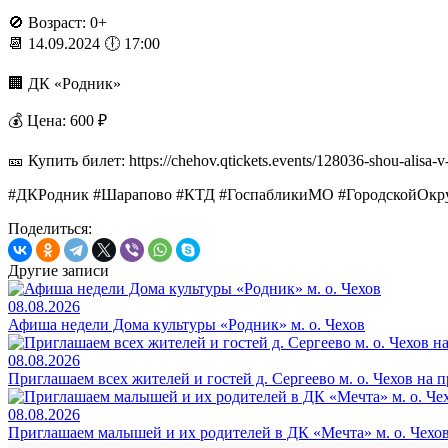
🚫 Возраст: 0+
📆 14.09.2024 🕕 17:00
🏢 ДК «Родник»
💰 Цена: 600 ₽
🎫 Купить билет: https://chehov.qtickets.events/128036-shou-alisa-v-
#ДКРодник #Шарапово #КТД #ГоспабликиМО #ГородскойОкру
Поделиться:
Другие записи
08.08.2026
Афиша недели Дома культуры «Родник» м. о. Чехов
08.08.2026
Приглашаем всех жителей и гостей д. Сергеево м. о. Чехов на
08.08.2026
Приглашаем малышей и их родителей в ДК «Мечта» м. о. Чехо