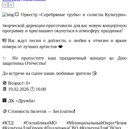
‹
›
💥 Оркестр «Серебряные трубы» и солисты Культурно-
творческой дирекции приготовили для вас новую концертную
программу и приглашают окунуться в атмосферу праздника!
🎼Вас ждут песни о доблести, о любви к отчизне и яркие
номера от лучших артистов ❤️
✨ Не пропустите наш праздничный концерт ко Дню
защитника Отечества!
До встречи на сцене наши любимые зрители 😘
🚫 Возраст: 0+
📆 19.02.2026 🕛 16:00
🏢 ДК «Дружба»
🪙 Стоимость билетов — Бесплатно❗️
#КТД #ГоспабликиМО #МуниципальныйОкругЧехов
#КультураДляГероев #ПоддержкаСВО #КультураДляСВОих