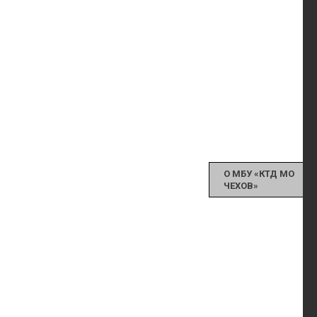
О МБУ «КТД МО
ЧЕХОВ»