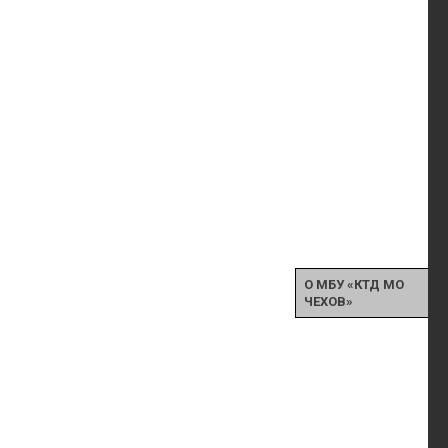
О МБУ «КТД МО
ЧЕХОВ»