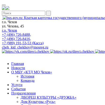
г.о. Чехов
ул. Чехова, 45
г.о. Чехов
+7 (496) 726-8488,
+7 (496) 726-8416,
+7 (989) 191-53-53 (Касса)
cheh_ktd_chekhov@mosreg.ru
Главная
Новости
О МБУ «КТД МО Чехов»
История
Команда
Услуги
События
Подразделения
ДВОРЕЦ КУЛЬТУРЫ «ДРУЖБА»
Дом Культуры «Русь»