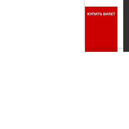
КУПИТЬ БИЛЕТ
ГЛАВНАЯ
»
КУЛЬТУРНЫЕ СОБЫТИЯ
»
ГРУППОВЫЕ ПОСЕЩЕНИЯ МЕРОПР