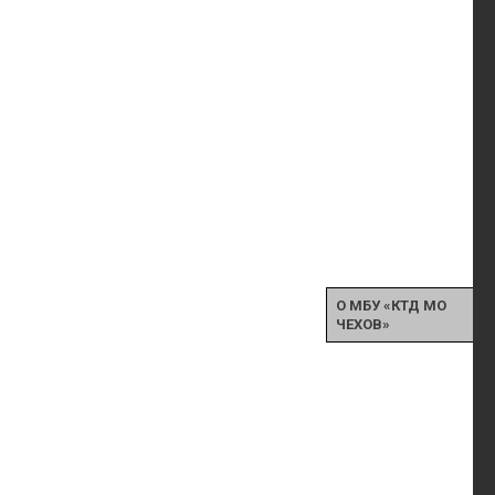
О МБУ «КТД МО
ЧЕХОВ»