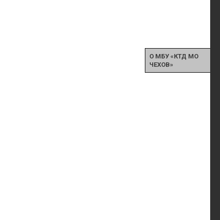
О МБУ «КТД МО
ЧЕХОВ»