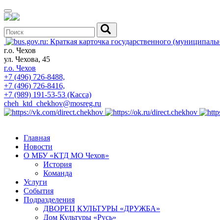
г.о. Чехов
ул. Чехова, 45
г.о. Чехов
+7 (496) 726-8488,
+7 (496) 726-8416,
+7 (989) 191-53-53 (Касса)
cheh_ktd_chekhov@mosreg.ru
Главная
Новости
О МБУ «КТД МО Чехов»
История
Команда
Услуги
События
Подразделения
ДВОРЕЦ КУЛЬТУРЫ «ДРУЖБА»
Дом Культуры «Русь»