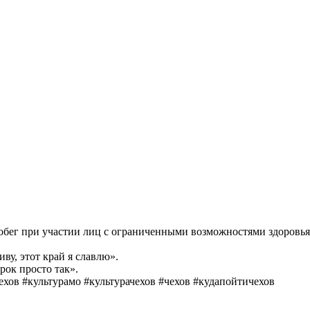
обег при участии лиц с ограниченными возможностями здоровья
у, этот край я славлю».
рок просто так».
ехов #культурамо #культурачехов #чехов #кудапойтичехов