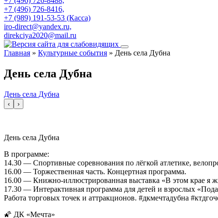
+7 (496) 726-8488,
+7 (496) 726-8416,
+7 (989) 191-53-53 (Касса)
iro-direct@yandex.ru,
direkciya2020@mail.ru
Главная
»
Культурные события
»
День села Дубна
День села Дубна
День села Дубна
‹
›
День села Дубна
В программе:
14.30 — Спортивные соревнования по лёгкой атлетике, велопр
16.00 — Торжественная часть. Концертная программа.
16.00 — Книжно-иллюстрированная выставка «В этом крае я жив
17.30 — Интерактивная программа для детей и взрослых «Пода
Работа торговых точек и аттракционов. #дкмечтадубна #ктдгоч
🌠 ДК «Мечта»