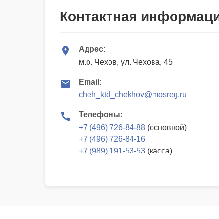
Контактная информац
Адрес:
м.о. Чехов, ул. Чехова, 45
Email:
cheh_ktd_chekhov@mosreg.ru
Телефоны:
+7 (496) 726-84-88
(основной)
+7 (496) 726-84-16
+7 (989) 191-53-53
(касса)
© 2025 | МБУ «Культурно творческая дирекция муниципа