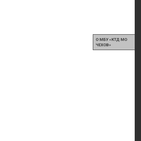
О МБУ «КТД МО
ЧЕХОВ»