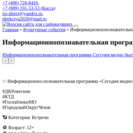
+7 (496) 726-8416,
+7 (989) 191-53-53 (Касса)
iro-direct@yandex.ru,
direkciya2020@mail.ru
Главная
»
Культурные события
»
Информационнопознавательная
Информационнопознавательная програм
Информационнопознавательная программа Сегодня модно быть 
‹
›
✨ Информационно-познавательная программа «Сегодня модно б
#ДКРовесник
#КТД
#ГоспабликиМО
#ГородскойОкругЧехов
📶 Категория: Встречи
🚫 Возраст: 12+