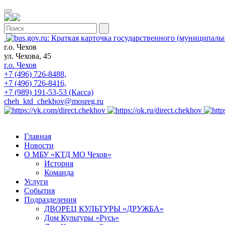
г.о. Чехов
ул. Чехова, 45
г.о. Чехов
+7 (496) 726-8488,
+7 (496) 726-8416,
+7 (989) 191-53-53 (Касса)
cheh_ktd_chekhov@mosreg.ru
Главная
Новости
О МБУ «КТД МО Чехов»
История
Команда
Услуги
События
Подразделения
ДВОРЕЦ КУЛЬТУРЫ «ДРУЖБА»
Дом Культуры «Русь»