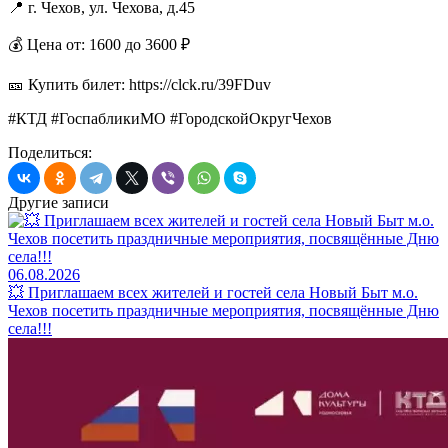
📍 г. Чехов, ул. Чехова, д.45
💰 Цена от: 1600 до 3600 ₽
🎫 Купить билет: https://clck.ru/39FDuv
#КТД #ГоспабликиМО #ГородскойОкругЧехов
Поделиться:
Другие записи
06.08.2026
💥 Приглашаем всех жителей и гостей села Новый Быт м.о.
Чехов посетить праздничные мероприятия, посвящённые Дню
села!!!