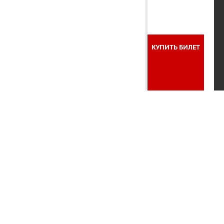
КУПИТЬ БИЛЕТ
ГЛАВНАЯ
»
КУЛЬТУРНЫЕ СОБЫТИЯ
»
ПРАЗДНИЧНЫЙ КОНЦЕРТ, ПОСВЯ