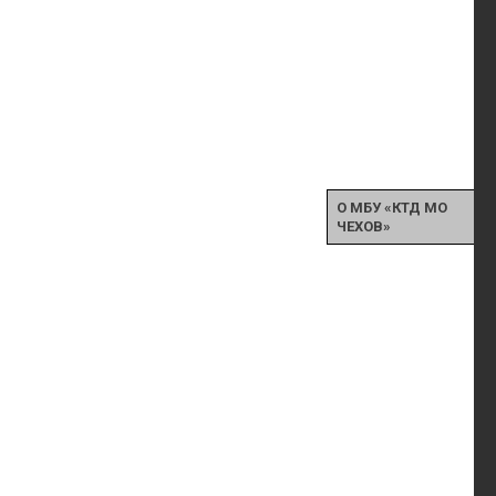
О МБУ «КТД МО
ЧЕХОВ»